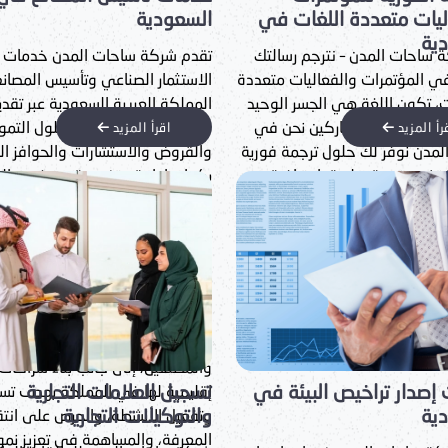
الوقت المناسب. يتم تخصيص م
ية
السعودية
عميل يحوي كافة بياناته، ونتابع
كة ساحات المدن خدمات
تقدم شركة ساحات المدن حزمة مت
بشكل كامل حتى إتمامها، مع 
ار الصناعي وتأسيس المصانع في
من خدمات الأمن الصناعي للمنشآ
فريق متخصص في مراجعة الطل
العربية السعودية عبر تقديم
الخاضعة لمتطلبات الهيئة العامة لل
إلكترونيًا وإنجازها بدقة عالية وب
مدروسة من الحلول التمويلية
الصناعي في المملكة العربية السع
رأ المزيد
اقرأ المزيد
مناسبة.
والاستشارات والحوافز الصناعية
تتخصص الشركة في مساعدة عملائ
إدارية متخصصة من ذوي الخبرة
على الامتثال الكامل لهذه الاشترا
اقات الحكومية والعلاقات
خلال خمس خدمات رئيسية:
لعامة. حيث يُعد قطاع التصنيع في
العربية السعودية من الأسرع نمواً
م، إذ يسهم حالياً في الناتج
المحلي بنسبة 5.7%. توفر شركة ساحات
ولاً نوعية للشركات الصناعية
 وتسعى لربطها بشبكة الموردين
ن، إلى جانب بناء شراكات
لعلامات التجارية
خدمات ما بعد التأسيس
 لها في المملكة بهدف تسويق
لات التجارية
الأنشطة، والحرص على انتقال
 والمساهمة في تعزيز نمو