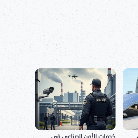
تأمينات
كذلك
راج
اع
،
ي،
ونية
مة،
عملنا
تشارات
ربية
يم أفضل
م
ية.
ب"
لات
 في
خدمات التوظيف والاستقدام
خدمات تأس