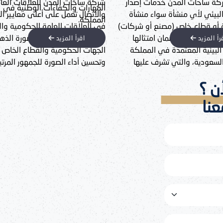
حات المدن للعلاقات العامة
شركة ساحات المدن – شريكك المو
ت والكفاءات الوطنية في
 تعمل على أعلى معايير الجودة
لإدارة أعمالك بعد التأسيس في ال
اقات العامة الحكومية والخدمات
العربية السعودية بإمكان عملائن
ن تحسين أداء الصورة الذهنية بين
معنا في خدمة ما بعد التأسيس، س
رأ المزيد
اقرأ المزيد
الحكومية والقطاع الخاص
كانوا من الشركات الأجنبية أو العرب
داء الصورة للجمهور المرتبط في
الشركات الداخلية، حيث نوفر جميع
ما يخص العلامات التجارية. وقد خصصت
والخدمات التي تضمن لك الاستقرار
ن ؟
حات المدن إدارة متخصصة لكل
والامتثال النظامي في إدارة أعمال
ل على دراسة الحالة وتقديم
عنا
ات القانونية والفنية اللازمة ونشر
 التجارية والتوكيلات التجارية
محليًا ودوليًا، إضافةً إلى إعداد
ت وتسجيل حقوق الملكية الفكرية
لنشر، كما تقوم بإدارة الحملات
 والإعلانية للعلامات التجارية
لات وفق رؤية وأهداف العميل.
م في إبراز الهوية المؤسسية
بشكل احترافي وميزان عبر منصات
والإعلام الرقمي من خلال الصور