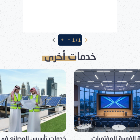
وتجديد الإقامات وفتح ملفات ال
الاجتماعية وشؤون الموظفين. 
نقوم بفتح حسابات بنكية واستخ
الرقم الضريبي، وإصدار كافة أنو
التراخيص مثل: التجارية، الصناعية
الغذائية، الدوائية، الدفاع المدن
+
−
1 / 1
إضافة إلى خدمات النماذج القان
خدمات أخرى
وخدمة كبار الشخصيات بسرية تا
وتسجيل العلامة التجارية. يشمل 
أيضًا تصديق العقود من الجهات
الخارجية والسفارات، وتقديم اس
مهنية لإدارة أعمال الشركات الع
والأجنبية داخل المملكة، وتقد
دراسات الجدوى، وخدمات الدع
الحكومية، وتعميد العلامة التجار
كما نتيح لعملائنا خدمة "التعقي
الإلكترونية عبر اشتراك شهري أو
سنوي، حيث نتابع كافة المعام
الحكومية والتراخيص ونجددها
 تأسيس المصانع في
خدمات الأمن الصناعى في