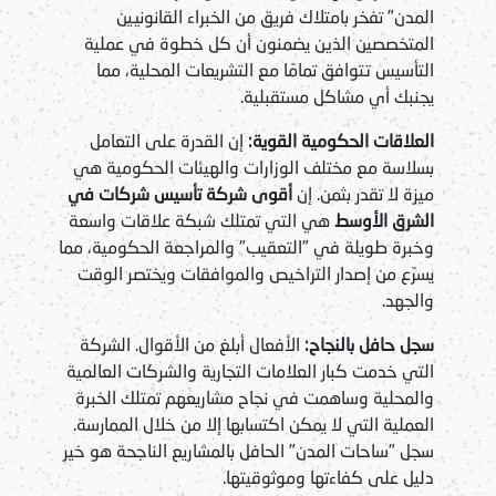
المدن" تفخر بامتلاك فريق من الخبراء القانونيين
المتخصصين الذين يضمنون أن كل خطوة في عملية
التأسيس تتوافق تمامًا مع التشريعات المحلية، مما
يجنبك أي مشاكل مستقبلية.
العلاقات الحكومية القوية:
إن القدرة على التعامل
بسلاسة مع مختلف الوزارات والهيئات الحكومية هي
ميزة لا تقدر بثمن. إن
أقوى شركة تأسيس شركات في
الشرق الأوسط
هي التي تمتلك شبكة علاقات واسعة
وخبرة طويلة في "التعقيب" والمراجعة الحكومية، مما
يسرّع من إصدار التراخيص والموافقات ويختصر الوقت
والجهد.
سجل حافل بالنجاح:
الأفعال أبلغ من الأقوال. الشركة
التي خدمت كبار العلامات التجارية والشركات العالمية
والمحلية وساهمت في نجاح مشاريعهم تمتلك الخبرة
العملية التي لا يمكن اكتسابها إلا من خلال الممارسة.
سجل "ساحات المدن" الحافل بالمشاريع الناجحة هو خير
دليل على كفاءتها وموثوقيتها.