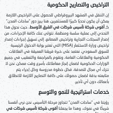
التراخيص والتصاريح الحكومية
إن التنقل في المشهد البيروقراطي للحصول على التراخيص اللازمة
يمكن أن يكون تحديًا كبيرًا للمستثمرين. هنا يبرز دور "ساحات المدن"
كـ
أقوى شركة تأسيس شركات في الشرق الأوسط
، حيث نحول هذا
التحدي إلى عملية سلسة ومنظمة. نتولى عنك كافة الإجراءات، من
إصدار السجلات التجارية وتراخيص المصانع، إلى تسهيل إجراءات إصدار
تراخيص وزارة الاستثمار (MISA) التي تعتبر بوابة الدخول الرئيسية
للسوق السعودي. نعتمد على خبرة فريقنا العميقة في العلاقات
الحكومية والعلاقات العامة، ونقوم بالمراجعة والتعقيب في جميع
الوزارات الحكومية لضمان إنجاز معاملاتك بأسرع وقت ممكن. نحن لا
نترك أي مجال للصدفة، فكل خطوة مدروسة وكل إجراء يتم
متابعته بدقة لضمان حصولك على كافة التصاريح اللازمة للانطلاق
بأعمالك دون أي تأخير.
خدمات استراتيجية للنمو والتوسع
رؤيتنا في "ساحات المدن" تتجاوز مرحلة التأسيس. نحن نرى أنفسنا
شريكًا في نموك، وهذا ما يجعلنا
أقوى شركة تأسيس شركات في