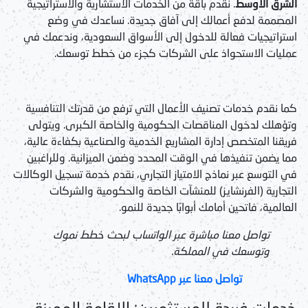
الشرق الأوسط
. نقدم باقة من الخدمات الاستشارية والاستراتيجية
المصممة لدفع أعمالك إلى آفاق جديدة. نساعدك في وضع
استراتيجيات فعالة للدخول إلى الأسواق السعودية، وندعمك في
عمليات الاستحواذ على الشركات كجزء من خطط توسعك.
كما نقدم خدمات تصنيف الأعمال التي ترفع من قدرتك التنافسية
وتؤهلك لدخول المناقصات الحكومية والخاصة الكبرى. ويتولى
فريقنا المتخصص إدارة المشاريع الخدمية والصناعية بكفاءة عالية،
مما يضمن تنفيذها في الوقت المحدد وضمن الميزانية. وللراغبين
في التوسع عبر نماذج الامتياز التجاري، نقدم خدمة تسجيل الوكالات
التجارية (الفرنشايز) للمنشآت الخاصة والحكومية والشركات
العالمية، فاتحين أمامك أبوابًا جديدة للنمو.
تواصل معنا مباشرة عبر الواتساب لبحث خطط نموك
وتوسعك في المملكة.
تواصل معنا عبر WhatsApp
خدمات فريدة للمستثمرين: الإقامة المميزة