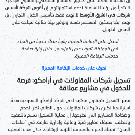
إن مساعدة عملائنا على تحقيق الاستقرار الشخصي والأسري هو جزء
لا يتجزأ من رؤيتنا الشاملة لدعم استثماراتهم. إن
أقوى شركة تأسيس
شركات في الشرق الأوسط
لا تهتم فقط بتأسيس الكيان التجاري، بل
تهتم أيضًا بتمكين المستثمر نفسه وتوفير بيئة مثالية لنجاحه على
المدى الطويل.
احصل على الإقامة المميزة وابدأ فصلاً جديداً من النجاح
في المملكة. تعرف على المزيد من خلال زيارة صفحة
خدمات الإقامة المميزة.
تعرف على خدمات الإقامة المميزة
تسجيل شركات المقاولات في أرامكو: فرصة
للدخول في مشاريع عملاقة
يعتبر التسجيل كمقاول معتمد لدى شركة أرامكو السعودية هدفًا
استراتيجيًا لكبرى شركات المقاولات حول العالم، نظرًا لحجم
وضخامة المشاريع التي تطرحها. إن عملية التسجيل تتسم بالتعقيد
وتتطلب استيفاء معايير فنية ومالية وإدارية صارمة. في "ساحات
المدن"، نمتلك الخبرة والمعرفة اللازمة لإرشادك خلال هذه العملية