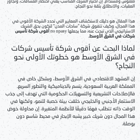
ملموس ومستدام. إن اختيار الشريك المناسب يعني اختصار المسافات، وتجاوز
العقبات، والانطلاق بثقة نحو النجاح.
هذا المقال هو دليلك لاستكشاف المعايير التي تحدد الشركة الأقوى في
هذا المجال، وكيف تتفوق شركة "ساحات المدن" لتكون بحق الشريك
الاستراتيجي الذي تبحث عنه، مما يجعلها по праву
أقوى شركة تأسيس
شركات في الشرق الأوسط
.
لماذا البحث عن أقوى شركة تأسيس شركات
في الشرق الأوسط هو خطوتك الأولى نحو
النجاح؟
إن المشهد الاقتصادي في الشرق الأوسط، وبشكل خاص في
المملكة العربية السعودية، يتسم بالديناميكية والتطور السريع.
فالإصلاحات التشريعية والتسهيلات الحكومية التي تهدف إلى جذب
الاستثمار الأجنبي والخليجي خلقت بيئة خصبة للنمو، ولكنها في
الوقت ذاته تتطلب فهمًا دقيقًا للأنظمة المتغيرة. إن محاولة خوض
هذا المجال دون شريك خبير يشبه الإبحار في محيط شاسع دون
بوصلة.