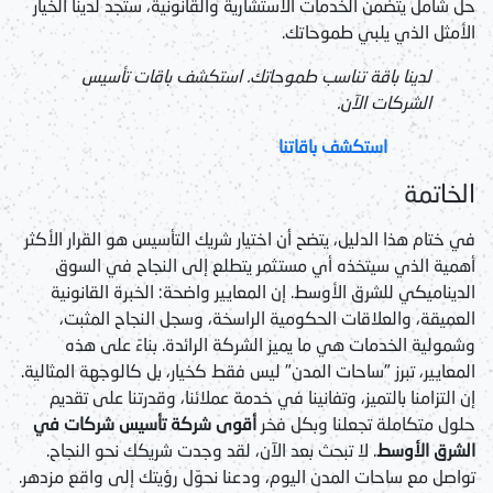
حل شامل يتضمن الخدمات الاستشارية والقانونية، ستجد لدينا الخيار
الأمثل الذي يلبي طموحاتك.
لدينا باقة تناسب طموحاتك. استكشف باقات تأسيس
الشركات الآن.
استكشف باقاتنا
الخاتمة
في ختام هذا الدليل، يتضح أن اختيار شريك التأسيس هو القرار الأكثر
أهمية الذي سيتخذه أي مستثمر يتطلع إلى النجاح في السوق
الديناميكي للشرق الأوسط. إن المعايير واضحة: الخبرة القانونية
العميقة، والعلاقات الحكومية الراسخة، وسجل النجاح المثبت،
وشمولية الخدمات هي ما يميز الشركة الرائدة. بناءً على هذه
المعايير، تبرز "ساحات المدن" ليس فقط كخيار، بل كالوجهة المثالية.
إن التزامنا بالتميز، وتفانينا في خدمة عملائنا، وقدرتنا على تقديم
حلول متكاملة تجعلنا وبكل فخر
أقوى شركة تأسيس شركات في
الشرق الأوسط
. لا تبحث بعد الآن، لقد وجدت شريكك نحو النجاح.
تواصل مع ساحات المدن اليوم، ودعنا نحوّل رؤيتك إلى واقع مزدهر.