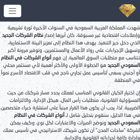
أنواع الشركات في النظام السعودي
الجديد: الدليل الشامل للاستثمار الناجح
شهدت المملكة العربية السعودية في السنوات الأخيرة ثورة تشريعية
وإصلاحات اقتصادية غير مسبوقة، كان أبرزها إصدار
نظام الشركات الجديد
الذي دخل حيز التنفيذ. يهدف هذا النظام إلى تعزيز البيئة الاستثمارية،
وتسهيل الإجراءات على رواد الأعمال والمستثمرين، وتوفير مرونة أكبر
تتناسب مع متطلبات السوق العالمية. إن فهم
أنواع الشركات في النظام
السعودي الجديد
هو الخطوة الأولى والأكثر أهمية لأي مستثمر محلي
أو أجنبي يسعى لتأسيس عمل تجاري ناجح في قلب الاقتصاد الأسرع نمواً
في المنطقة.
إن اختيار الكيان القانوني المناسب لعملك يحدد مسار شركتك من حيث
المسؤولية القانونية، متطلبات رأس المال، هيكل الإدارة، والالتزامات
الضريبية. لذا، يجب أن يكون هذا القرار مبنياً على استشارة خبراء متخصصين.
في هذا الدليل، سنقوم بتحليل شامل لـ
أنواع الشركات في النظام
السعودي الجديد
ونوضح الميزات والاعتبارات لكل نوع، وكيف يمكن
لشركة "ساحات المدن" أن تكون شريكك الاستراتيجي في تأسيس عملك
وإدارة كافة إجراءاته القانونية والإدارية.