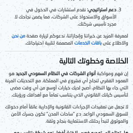
دعم استراتيجي:
نقدم استشارات في الدخول في
الأسواق والاستحواذ على الشركات، مما يضمن نجاحك لا
مجرد تأسيس شركتك.
لمعرفة المزيد عن خبراتنا وإنجازاتنا، ندعوكم لزيارة صفحة
من نحن
والاطلاع على
باقات الخدمات
المصممة لتلبية احتياجاتك.
الخلاصة وخطوتك التالية
إن فهم ومواكبة
أنواع الشركات في النظام السعودي الجديد
هو
العمود الفقري لنجاح أي مشروع في المملكة. مع التحديثات المرنة
التي جاء بها النظام، أصبح لديك خيارات أوسع من أي وقت مضى
لتأسيس كيانك القانوني الذي يتناسب تماماً مع أهدافك ورؤيتك.
لا تجعل من تعقيدات الإجراءات القانونية والإدارية عائقاً أمام دخولك
للسوق السعودي الواعد. دع "ساحات المدن" تكون جسرك الآمن
والموثوق لتبدأ رحلتك الاستثمارية بنجاح وثقة.
هل تحتاج إلى توجيه فوري لاختيار أفضل نوع شركة يتناسب مع