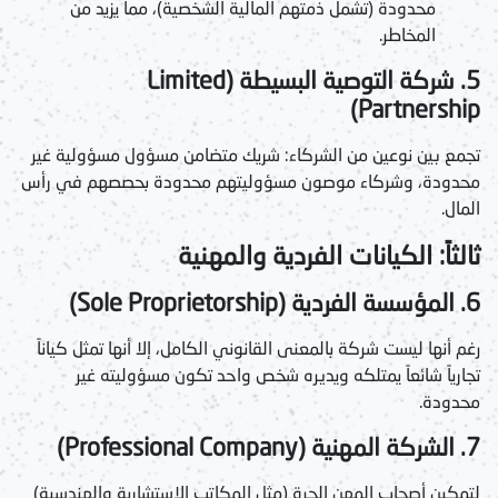
محدودة (تشمل ذمتهم المالية الشخصية)، مما يزيد من
المخاطر.
5. شركة التوصية البسيطة (Limited
Partnership)
تجمع بين نوعين من الشركاء: شريك متضامن مسؤول مسؤولية غير
محدودة، وشركاء موصون مسؤوليتهم محدودة بحصصهم في رأس
المال.
ثالثاً: الكيانات الفردية والمهنية
6. المؤسسة الفردية (Sole Proprietorship)
رغم أنها ليست شركة بالمعنى القانوني الكامل، إلا أنها تمثل كياناً
تجارياً شائعاً يمتلكه ويديره شخص واحد تكون مسؤوليته غير
محدودة.
7. الشركة المهنية (Professional Company)
لتمكين أصحاب المهن الحرة (مثل المكاتب الاستشارية والهندسية)