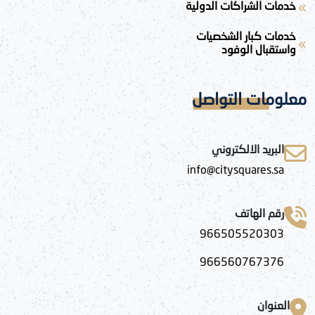
خدمات الشراكات الدولية
خدمات كبار الشخصيات
واستقبال الوفود
معلومات التواصل
البريد الالكتروني
info@citysquares.sa
رقم الهاتف
966505520303
966560767376
العنوان