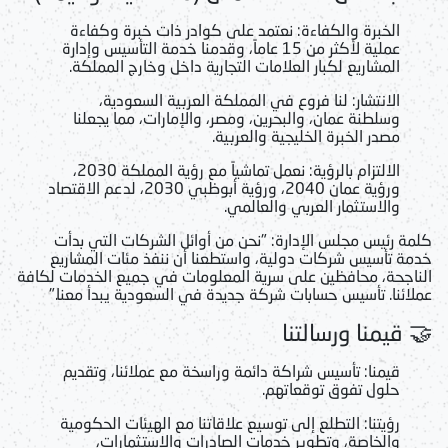
الخبرة والكفاءة:
نعتمد على كوادر ذات خبرة وكفاءة
عملية لأكثر من 15 عاماً، وقدمنا خدمة التأسيس وإدارة
المشاريع لكبار العلامات التجارية داخل وخارج المملكة.
الانتشار:
لنا فروع في المملكة العربية السعودية،
وسلطنة عمان، والبحرين، ومصر، والإمارات، مما يجعلنا
مصدر الخبرة الخليجية والعربية.
الالتزام بالرؤية:
نعمل تماشياً مع رؤية المملكة 2030،
ورؤية عمان 2040، ورؤية أبوظبي 2030، لدعم الاقتصاد
والاستثمار العربي والعالمي.
كلمة رئيس مجلس الإدارة:
"نحن من أوائل الشركات التي بدأت
خدمة تأسيس شركات دولية، واستطعنا أن ننفذ مئات المشاريع
الناجحة، محافظين على سرية المعلومات في جميع الخدمات لكافة
عملائنا.
تأسيس حسابات شركة جديدة في السعودية
يبدأ معنا."
🤝 قيمنا ورسالتنا
قيمنا:
تأسيس شراكة دائمة وراسخة مع عملائنا، وتقديم
حلول تفوق توقعاتهم.
رؤيتنا:
التطلع إلى توسيع علاقاتنا مع الهيئات الحكومية
والخاصة، وتطوير خدمات الصادرات والاستثمارات،