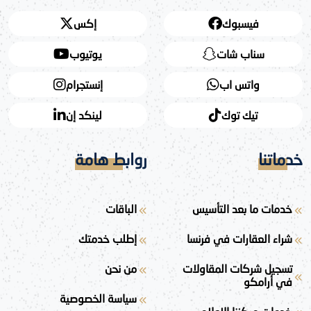
فيسبوك
إكس
سناب شات
يوتيوب
واتس اب
إنستجرام
تيك توك
لينكد إن
خدماتنا
روابط هامة
خدمات ما بعد التأسيس
الباقات
شراء العقارات في فرنسا
إطلب خدمتك
تسجيل شركات المقاولات
من نحن
في أرامكو
سياسة الخصوصية