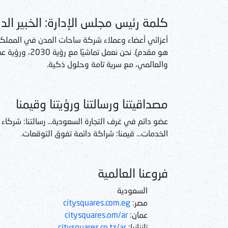
كلمة رئيس مجلس الإدارة: الخبير ال
أعزائي أعضاء وعملاء شركة ساحات المدن في المملكة ا
والعالمي، مع سرية تامة وحلول ذكية.
مصداقيتنا ورسالتنا ورؤيتنا وقيمنا
عضو دائم في غرف التجارة السعودية... رسالتنا: شركاء نجا
الخدمات... قيمنا: شراكة دائمة تفوق التوقعات.
فروعنا العالمية
السعودية
مصر:
citysquares.com.eg
عمان:
citysquares.om/ar
تانزانيا:
citysquares.co.tz/ar