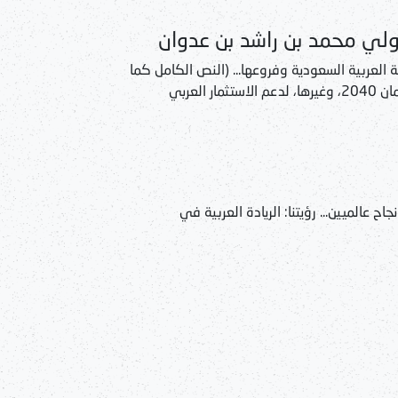
دولي محمد بن راشد بن عدوان
لعربية السعودية وفروعها... (النص الكامل كما
هو مقدم). نحن نعمل تماشيًا مع رؤية 2030، ورؤية عمان 2040، وغيرها، لدعم الاستثمار العربي
ح عالميين... رؤيتنا: الريادة العربية في