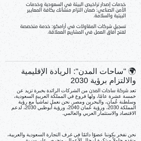
خدمات إصدار تراخيص البيئة في السعودية وخدمات
الأمن الصناعي
: ضمان التزام منشأتك بكافة المعايير
البيئية والسلامة.
تسجيل شركات المقاولات في أرامكو
: خدمة متخصصة
لفتح آفاق العمل في المشاريع العملاقة.
🌍
"ساحات المدن": الريادة الإقليمية
والالتزام برؤية 2030
شركة ساحات المدن
تعد
من الشركات الرائدة بخبرة تزيد عن
خمسة عشرة عامًا، ولها فروع في المملكة العربية السعودية،
وسلطنة عُمان، والبحرين ومصر. نحن نعمل تماشياً مع رؤية
المملكة 2030، ورؤية عُمان 2040، ورؤية أبوظبي 2030، لدعم
الاقتصاد والاستثمار العربي والعالمي.
نحن نفخر بكوننا عضوًا دائمًا في غرف التجارة السعودية والعربية،
ونقدم حلولاً مبتكرة لرجال الأعمال، ونحرص على سرية