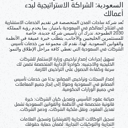
: الشراكة الاستراتيجية لبدء
السعودية
أعمالك
ساحات المدن
الخدمات الاستشارية
تُعد شركة
المتخصصة في تقديم
في افتتاح أعمالكم في السعودية
بامتياز، بما يخدم رؤية المملكة
2030 الطموحة. ندرك أن تأسيس شركة جديدة، خاصة
للمستثمرين الخليجيين والأجانب، يتطلب خبرة عميقة في الأنظمة
خدمات تأسيس
والقوانين السعودية. لهذا، نقدم لك مجموعة من
الشركات في السعودية
التي تغطي كافة مراحل الإطلاق والنمو:
تسهيل إجراءات إصدار تراخيص وزارة الإستثمار للشركات
الخليجيه والاجنبيه
: كوادرنا الإدارية المتخصصة تضمن لك
سرعة وكفاءة الحصول على التراخيص اللازمة.
إصدار السجلات وتراخيص المصانع
: بدءًا من
خدمات تأسيس
المصانع في السعودية
وصولًا إلى إنجاز جميع المعاملات
في جميع الوزارات الحكومية.
صياغة عقود التأسيس وتعديل كيان الشركات
: خبرة
قانونية متخصصة في الأنظمة والقوانين السعودية تشمل
تعديل العقود، ونقل ملكية الشركات، ودمج الشركات.
تسجيل الوكالات التجارية (الفرنشايز) وتسجيل العلامات
التجارية والتوكيلات التجارية
: لضمان حماية حقوقك