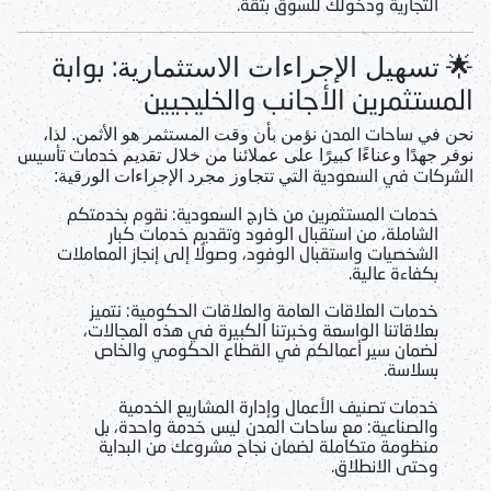
التجارية ودخولك للسوق بثقة.
🌟
: بوابة
تسهيل الإجراءات الاستثمارية
المستثمرين الأجانب والخليجيين
ساحات المدن
نحن في
نؤمن بأن وقت المستثمر هو الأثمن. لذا،
خدمات تأسيس
نوفر جهدًا وعناءًا كبيرًا على عملائنا من خلال تقديم
الشركات في السعودية
التي تتجاوز مجرد الإجراءات الورقية:
خدمات المستثمرين من خارج السعودية
: نقوم بخدمتكم
الشاملة، من استقبال الوفود وتقديم
خدمات كبار
الشخصيات واستقبال الوفود
، وصولًا إلى إنجاز المعاملات
بكفاءة عالية.
خدمات العلاقات العامة والعلاقات الحكومية
: نتميز
بعلاقاتنا الواسعة وخبرتنا الكبيرة في هذه المجالات،
لضمان سير أعمالكم في القطاع الحكومي والخاص
بسلاسة.
خدمات تصنيف الأعمال وإدارة المشاريع الخدمية
والصناعية
: مع
ساحات المدن
ليس خدمة واحدة، بل
منظومة متكاملة لضمان نجاح مشروعك من البداية
وحتى الانطلاق.