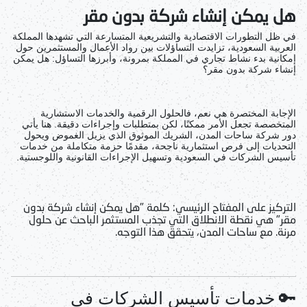
هل يمكن إنشاء شركة بدون مقر
في ظل التطورات الاقتصادية والتشريعية المتسارعة التي تشهدها المملكة
العربية السعودية، تزايدت التساؤلات بين رواد الأعمال والمستثمرين حول
إمكانية بدء نشاط تجاري في المملكة بمرونة، وأبرزها التساؤل:
هل يمكن
إنشاء شركة بدون مقر؟
الإجابة المختصرة هي نعم، فالحلول الرقمية والخدمات الاستشارية
المتخصصة تجعل الأمر ممكنًا، لكن بمتطلبات وإجراءات دقيقة. هنا يأتي
دور شركة
ساحات المدن
، الشريك الموثوق الذي يزيل الغموض ويحول
التحديات إلى فرص استثمارية ناجحة، مقدمًا حزمة متكاملة من
خدمات
تأسيس الشركات في السعودية
وتسهيل الإجراءات القانونية واللوجستية.
التركيز على المفتاح الرئيسي:
كلمة "
هل يمكن إنشاء شركة بدون
مقر
" هي نقطة الانطلاق التي تجذب المستثمر الباحث عن حلول
مرنة. مع
ساحات المدن
، يتحقق هذا التوجه.
🔑
خدمات تأسيس الشركات في