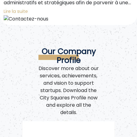
administratifs et stratégiques afin de parvenir à une
performances administratives et financières
croissance durable et efficace.
Lire la suite
Our Company
Profile
Discover more about our
services, achievements,
and vision to support
startups. Download the
City Squares Profile now
and explore all the
details.