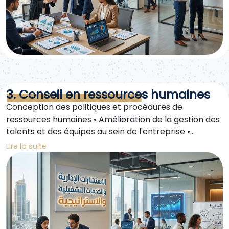
3. Conseil en ressources humaines
Conception des politiques et procédures de
ressources humaines • Amélioration de la gestion des
talents et des équipes au sein de l'entreprise •
Fourniture de solutions pour le recrutement, la
Lire la suite
formation et la motivation des employés •
Accompagnement de la conformité avec la
réglementation locale du travail et les
réglementations de localisation