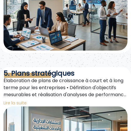
5. Plans stratégiques
Élaboration de plans de croissance à court et à long
terme pour les entreprises • Définition d'objectifs
mesurables et réalisation d'analyses de performance
périodiques • Intégration du développement durable
Lire la suite
et de la gouvernance dans la stratégie globale