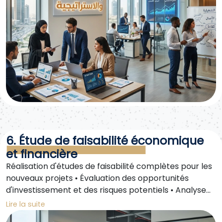
6. Étude de faisabilité économique
et financière
Réalisation d'études de faisabilité complètes pour les
nouveaux projets • Évaluation des opportunités
d'investissement et des risques potentiels • Analyse
du marché et de la concurrence afin de déterminer
Lire la suite
les stratégies les plus appropriées