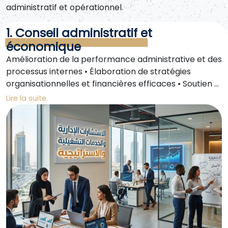
administratif et opérationnel.
1. Conseil administratif et
économique
Amélioration de la performance administrative et des
processus internes • Élaboration de stratégies
organisationnelles et financières efficaces • Soutien à
la prise de décision fondée sur les données •
Lire la suite
Fourniture de solutions innovantes aux défis
opérationnels quotidiens • Renforcement de la
gouvernance et de la transparence des opérations
internes • Développement de stratégies durables
minimisant l'impact environnemental et promouvant
la responsabilité sociale