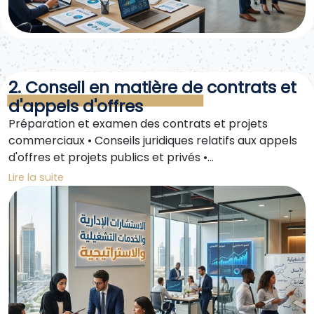
2. Conseil en matière de contrats et
d'appels d'offres
Préparation et examen des contrats et projets
commerciaux • Conseils juridiques relatifs aux appels
d'offres et projets publics et privés •
Accompagnement des entreprises dans la
Lire la suite
préparation des dossiers d'appel d'offres et le
respect des réglementations • Suivi de l'exécution des
contrats et des paiements dus