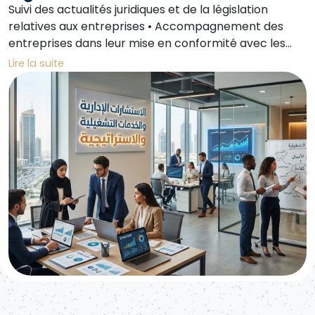
Suivi des actualités juridiques et de la législation
relatives aux entreprises • Accompagnement des
entreprises dans leur mise en conformité avec les
réglementations locales et internationales •
Lire la suite
Rédaction de rapports juridiques et respect des
normes