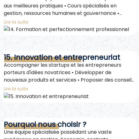
aux meilleures pratiques • Cours spécialisés en
gestion, ressources humaines et gouvernance •
Amélioration de l'efficacité des employés et
Lire la suite
motivation des performances
15. Innovation et entrepreneuriat
Accompagner les startups et les entrepreneurs
porteurs d'idées novatrices • Développer de
nouveaux produits et services • Proposer des conseils
pour une entrée innovante sur de nouveaux marchés
Lire la suite
Pourquoi nous choisir ?
Une équipe spécialisée possédant une vaste