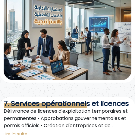
7. Services opérationnels et licences
Délivrance de licences d'exploitation temporaires et
permanentes • Approbations gouvernementales et
permis officiels • Création d'entreprises et de
sociétés de tous types (locales, succursales ou en
Lire la suite