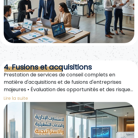
4. Fusions et acquisitions
Prestation de services de conseil complets en
matière d'acquisitions et de fusions d'entreprises
majeures • Évaluation des opportunités et des risques
pour garantir des décisions stratégiques éclairées •
Lire la suite
Préparation et mise en œuvre de plans d'exécution
de fusions ou d'acquisitions