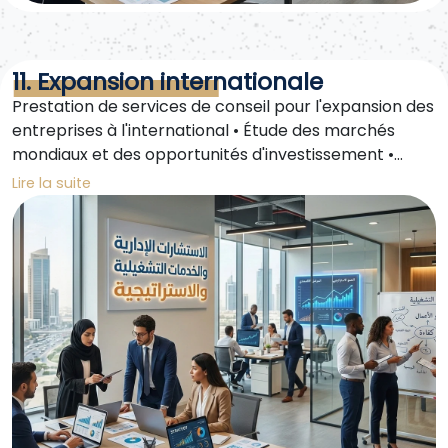
11. Expansion internationale
Prestation de services de conseil pour l'expansion des
entreprises à l'international • Étude des marchés
mondiaux et des opportunités d'investissement •
Accompagnement à la création d'entreprises dans
Lire la suite
les zones franches et à l'étranger