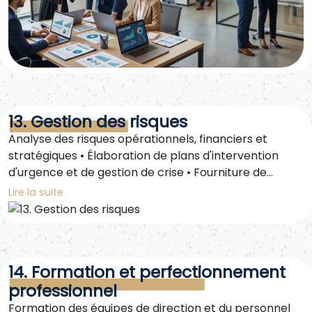
13. Gestion des risques
Analyse des risques opérationnels, financiers et
stratégiques • Élaboration de plans d'intervention
d'urgence et de gestion de crise • Fourniture de
solutions pour atténuer les risques potentiels et
Lire la suite
assurer la continuité des activités
14. Formation et perfectionnement
professionnel
Formation des équipes de direction et du personnel