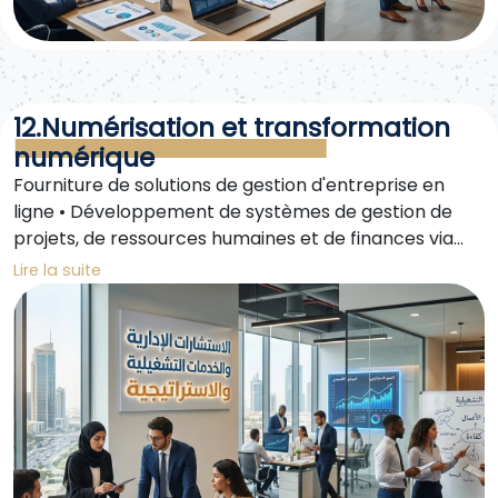
12.Numérisation et transformation
numérique
Fourniture de solutions de gestion d'entreprise en
ligne • Développement de systèmes de gestion de
projets, de ressources humaines et de finances via
des plateformes numériques • Accompagnement des
Lire la suite
entreprises dans leur transformation numérique pour
accroître leur productivité