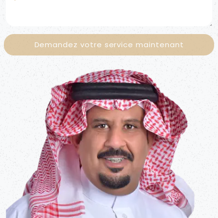
relations gouvernementales, relations publiques et
questions juridiques relatives à la réglementation et à
la législation saoudiennes. Leurs services
comprennent la création de sociétés étrangères,
Demandez votre service maintenant
l'accompagnement des investisseurs, la rédaction
des statuts, la facilitation de l'entrée et de la sortie de
sociétés, la modification des statuts, le transfert de
propriété, la modification des structures juridiques, les
fusions, l'enregistrement de franchises pour les
entreprises privées, publiques et internationales, les
services VIP, ainsi que la liaison et le suivi auprès des
ministères. Ils prennent également en charge toutes
les transactions pour leurs clients en Arabie saoudite
et accompagnent les investisseurs étrangers. À votre
service.