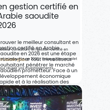
en gestion certifié en
Arabie saoudite
2026
Trouver
le meilleur consultant en
estion certifié en Arabie
eilleur consultant en gestion certifié en
saoudite en 2026
est une étape
ruciale pour tout investisseur
rabie saoudite en 2026 : Votre guide complet
En savoir plus...
souhaitant pénétrer le marché
our réussir vos investissements
saoudien prometteur. Face à un
développement économique
apide et à la réalisation des
bjectifs de la Vision 2030 du
Royaume,
la société Sahat Al
Madin
se distingue comme un
partenaire stratégique offrant