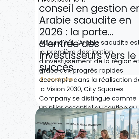
conseil en gestion e
Arabie saoudite en
2026 : la porte
d’entrée des
Aujourd'hui, l'Arabie saoudite es
la première destination
investisseurs vers le
d'investissement de la région et
succès
grâce aux progrès rapides
En savoir plus...
accomplis dans la réalisation d
la Vision 2030,
City Squares
Company
se distingue comme
un pilier essentiel du soutien au
secteur des entreprises, ayant
été nommée
meilleure société
de conseil en gestion en Arabie