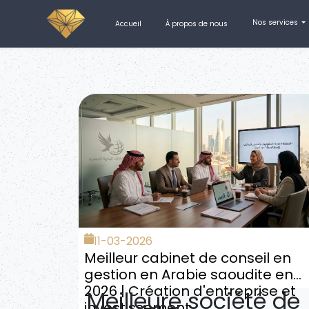
Nos services
Accueil
À propos de nous
11-03-2026
Meilleur cabinet de conseil en
gestion en Arabie saoudite en
2026 | Création d'entreprise et
Meilleure société de
investissement