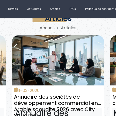
Forfaits
Actualités
Articles
FAQs
Politique de confidentia
Articles
Accueil
Articles
11-03-2026
Annuaire des sociétés de
M
développement commercial en
c
Arabie saoudite 2026 avec City
Annuaire des
Squares