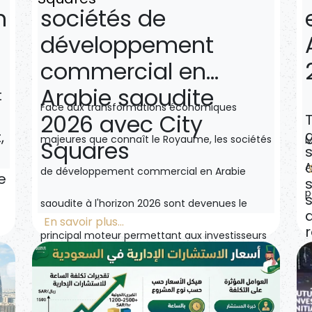
n
sociétés de
développement
commercial en
Arabie saoudite
t
Face aux transformations économiques
2026 avec City
g
,
majeures que connaît le Royaume,
les sociétés
M
Squares
c
A
de développement commercial en Arabie
e
p
saoudite à l'horizon 2026 sont devenues
le
En savoir plus...
r
principal moteur permettant aux investisseurs
o
locaux et internationaux de suivre le rythme de
la Vision 2030 du Royaume.
City Squares