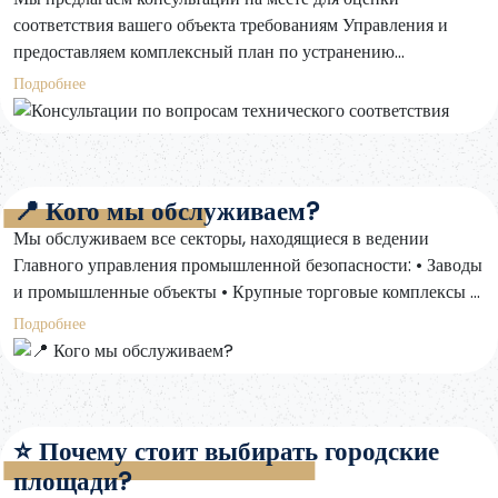
соответствия вашего объекта требованиям Управления и
предоставляем комплексный план по устранению
выявленных нарушений или пробелов в безопасности.
Подробнее
📍 Кого мы обслуживаем?
Мы обслуживаем все секторы, находящиеся в ведении
Главного управления промышленной безопасности: • Заводы
и промышленные объекты • Крупные торговые комплексы •
Охранные компании • Энергетические и водоснабжающие
Подробнее
компании • Нефтегазовые объекты • Компании по
техническому обслуживанию и эксплуатации • Склады и
логистические центры
⭐ Почему стоит выбирать городские
площади?