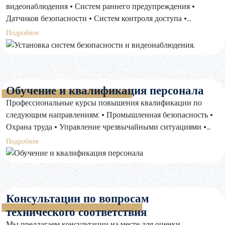
видеонаблюдения • Систем раннего предупреждения •
Датчиков безопасности • Систем контроля доступа •
Автоматических систем пожаротушения
Подробнее
Обучение и квалификация персонала
Профессиональные курсы повышения квалификации по
следующим направлениям: • Промышленная безопасность •
Охрана труда • Управление чрезвычайными ситуациями •
Пожаротушение
Подробнее
Консультации по вопросам
технического соответствия
Мы предлагаем консультации на месте для оценки