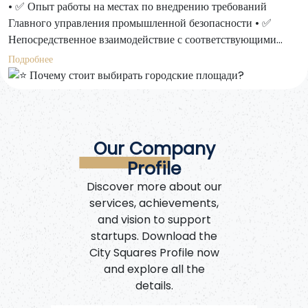
• ✅ Опыт работы на местах по внедрению требований
Главного управления промышленной безопасности • ✅
Непосредственное взаимодействие с соответствующими
государственными органами • ✅ Полная подготовка
Подробнее
документации по безопасности от начала до конца • ✅
Комплексные решения, включая исследование, внедрение и
последующий контроль
Our Company
Profile
Discover more about our
services, achievements,
and vision to support
startups. Download the
City Squares Profile now
and explore all the
details.