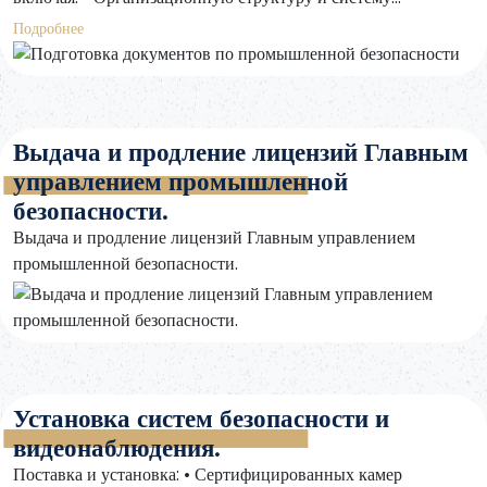
безопасности • Планы эвакуации и действий в
Подробнее
чрезвычайных ситуациях • Оценку рисков безопасности •
Стандартные операционные процедуры (СОП)
Выдача и продление лицензий Главным
управлением промышленной
безопасности.
Выдача и продление лицензий Главным управлением
промышленной безопасности.
Установка систем безопасности и
видеонаблюдения.
Поставка и установка: • Сертифицированных камер