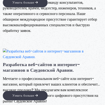
Покупка недвижимости во Франции
citysquares мы предлагаем комплексные решения для
покупки недвижимости во Франции, независимо от того,
ищете ли вы элегантный дом, выгодную инвестиционную
возможность или перспективный туристический проект.
Узнать больше
Благодаря нашей сети партнеров и экспертов во Франции
мы гарантируем беспроблемный и безопасный процесс
покупки, подкрепленный тщательной проверкой и
всесторонней поддержкой от начала до конца.
Услуги по обеспечению промышленной
безопасности в Саудовской Аравии
Компания City Squares предлагает комплексный пакет
услуг по обеспечению промышленной безопасности для
объектов, подпадающих под требования Главного
управления промышленной безопасности Королевства
Узнать больше
Саудовская Аравия. Компания специализируется на оказании