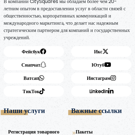
В компании CitySquares мы обладаем более чем 20-
летним опытом в предоставлении услуг в области связей с
общественностью, корпоративных коммуникаций и
международного маркетинга, что делает нас надежным
стратегическим партнером для компаний и государственных
учреждений.
Фейсбук
Икс
Снапчат
Ютуб
Ватсап
Инстаграм
ТикТок
LinkedIn
Наши услуги
Важные ссылки
Регистрация товарного
Пакеты