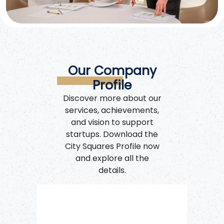
(MODON) курирует 35 существующих промышленных
городов в Королевстве Саудовская Аравия, обеспечивая
процветание частного сектора и государственно-частного
партнерства.
Our Company
Profile
Discover more about our
services, achievements,
and vision to support
startups. Download the
City Squares Profile now
and explore all the
details.