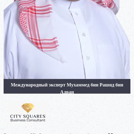
Международный эксперт Мухаммед бин Рашид бин
Адван