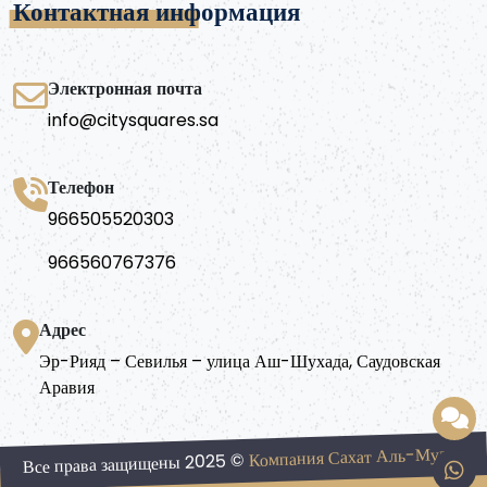
Контактная информация
Электронная почта
info@citysquares.sa
Телефон
966505520303
966560767376
Адрес
Эр-Рияд – Севилья – улица Аш-Шухада, Саудовская
Аравия
Компания Сахат Аль-Мудун
Все права защищены 2025 ©