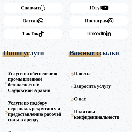
Снапчат
Ютуб
Ватсап
Инстаграм
ТикТок
LinkedIn
Наши услуги
Важные ссылки
Услуги по обеспечению
Пакеты
промышленной
безопасности в
Запросить услугу
Саудовской Аравии
О нас
Услуги по подбору
персонала, рекрутингу и
Политика
предоставлению рабочей
конфиденциальности
силы в аренду