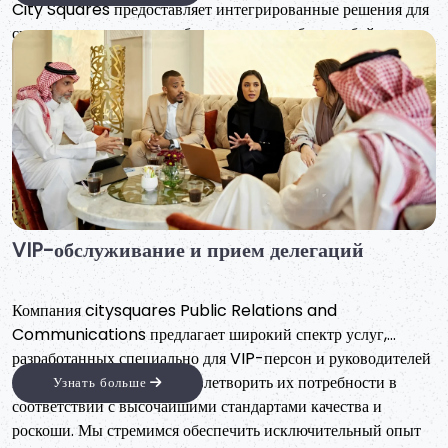
рынке Саудовской Аравии!
Услуги по подбору персонала, рекрутингу и
предоставлению рабочей силы в аренду
City Squares мы предоставляем комплексные решения для
компаний, включая подбор персонала, кадровое обеспечение,
предоставление рабочей силы и управление персоналом,
используя разнообразную команду консультантов,
Узнать больше
руководителей, врачей, медсестер, инженеров, техников, а
также оперативного и сервисного персонала. Наше