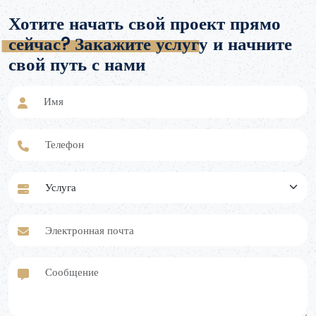
обширное международное присутствие гарантирует отбор
Хотите начать свой проект прямо
высококвалифицированных специалистов и быструю
обработку заявок.
сейчас? Закажите услугу и начните
свой путь с нами
Имя
Телефон
Услуга
Электронная почта
Сообщение