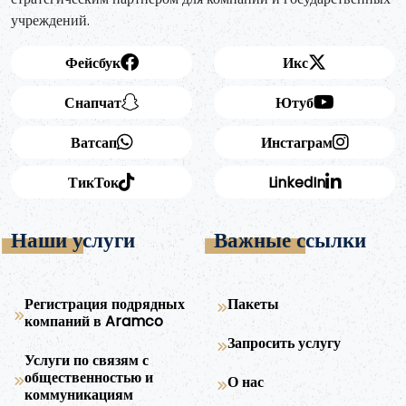
учреждений.
Фейсбук
Икс
Снапчат
Ютуб
Ватсап
Инстаграм
ТикТок
LinkedIn
Наши услуги
Важные ссылки
Регистрация подрядных
Пакеты
компаний в Aramco
Запросить услугу
Услуги по связям с
общественностью и
О нас
коммуникациям