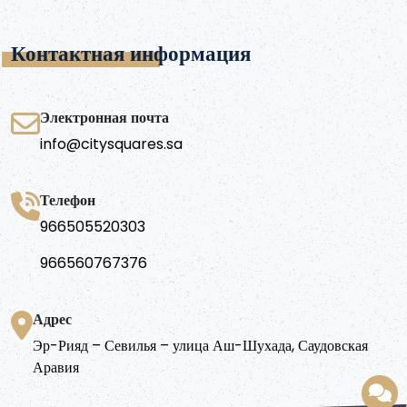
Контактная информация
Электронная почта
info@citysquares.sa
Телефон
966505520303
966560767376
Адрес
Эр-Рияд – Севилья – улица Аш-Шухада, Саудовская
Аравия