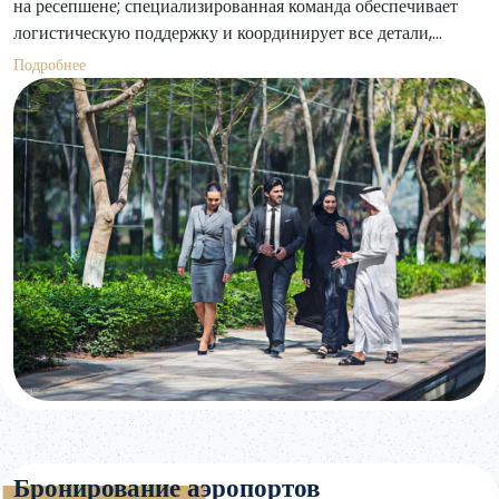
на ресепшене; специализированная команда обеспечивает
логистическую поддержку и координирует все детали,
обеспечивая комфортное и бесперебойное обслуживание
Подробнее
гостей.
Бронирование аэропортов